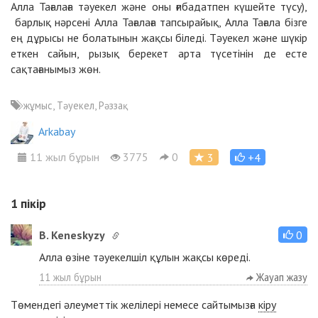
Алла Тағалаға тәуекел және оны ғибадатпен күшейте түсу),
барлық нәрсені Алла Тағалаға тапсырайық, Алла Тағала бізге
ең дұрысы не болатынын жақсы біледі. Тәуекел және шүкір
еткен сайын, рызық берекет арта түсетінін де есте
сақтағанымыз жөн.
жұмыс, Тәуекел, Рәззақ
Arkabay
11 жыл бұрын
3775
0
3
+4
1
пікір
B. Keneskyzy
0
Алла өзіне тәуекелшіл құлын жақсы көреді.
11 жыл бұрын
Жауап жазу
Төмендегі әлеуметтік желілері немесе сайтымызға
кіру