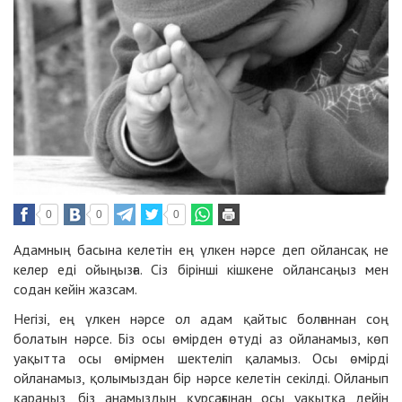
0
0
0
Адамның басына келетін ең үлкен нәрсе деп ойлансақ не
келер еді ойыңызға. Сіз бірінші кішкене ойлансаңыз мен
содан кейін жазсам.
Негізі, ең үлкен нәрсе ол адам қайтыс болғаннан соң
болатын нәрсе. Біз осы өмірден өтуді аз ойланамыз, көп
уақытта осы өмірмен шектеліп қаламыз. Осы өмірді
ойланамыз, қолымыздан бір нәрсе келетін секілді. Ойланып
қараңыз, біз анамыздың құрсағынан осы уақытқа дейін