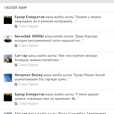
ТІКЕЛЕЙ ЭФИР
Ернар Елмуратов
жаңа жазба қосты: "Узнаем у имама:
запрещено ли в религии изображать ..."
3 жыл бұрын
Бөгенбай ЗИЯЛЫ
жаңа жазба қосты: "День бороды:
история неотъемлемой части мужской мо..."
3 жыл бұрын
Cаттар
жаңа жазба қосты: "Әке гені жүктілік кезінде
болашақ ананың метаболиз..."
3 жыл бұрын
Nurqanat Baizaq
жаңа жазба қосты: "Ерлан Мазан: Қытай
азаматтығынан бас тартқан тұлға..."
3 жыл бұрын
Ернар Елмуратов
жаңа жазба қосты: "У меня украли
деньги, отданные мне на хранение. Яв..."
3 жыл бұрын
Cаттар
жаңа жазба қосты: "Мәди Сырымбет: Тәліптермен