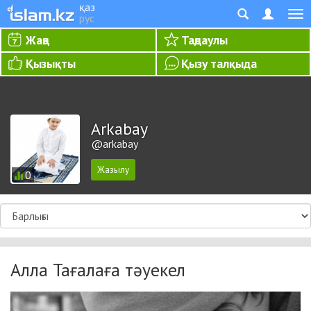
қаз
рус
Жаңа
Таңдаулы
Қызықты
Қызу талқыда
Arkabay
@arkabay
0
Алла Тағалаға тәуекел