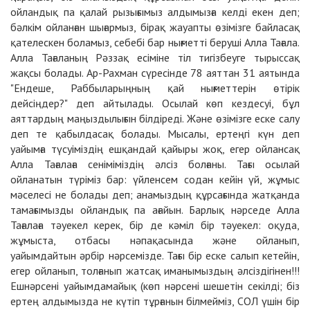
ойландық па қалай рызығымыз алдымызға келді екен деп;
бәлкім ойланған шығармыз, бірақ
жауапты
өзімізге байласақ
қателескен боламыз, себебі бар нығметті беруші Алла Тағала.
Алла Тағаланың Рәззақ есіміне тіл тигізбеуге тырыссақ
жақсы болады. Ар-Рахман сүресінде 78 аяттан 31 аятында
"Ендеше, Раббыларыңның қай нығметтерін өтірік
дейсіңдер?" деп айтылады. Осылай көп кездесуі, бұл
аяттардың маңыздылығын білдіреді. Және өзімізге еске салу
деп те қабылдасақ болады. Мысалы, ертеңгі күн деп
уайымға түсуіміздің ешқандай қайыры жоқ, егер ойлансақ
Алла Тағалаға сеніміміздің әлсіз болғаны. Тағы осылай
ойланатын түріміз бар: үйленсем содан кейін үй, жұмыс
мәселесі не болады деп; анамыздың құрсағында жатқанда
тамағымызды ойландық па ағайын. Барлық нәрседе Алла
Тағалаға тәуекел керек, бір де кәміл бір тәуекел: оқуда,
жұмыста, отбасы нәпақасында және ойланып,
уайымдайтын әрбір нәрсемізде. Тағы бір еске салып кетейін,
егер ойланып, толғанып жатсақ иманымыздың әлсіздігінен!!!
Ешнәрсені уайымдамайық (көп нәрсені шешетін секілді; біз
ертең алдымызда не күтіп тұрғанын білмейміз, СОЛ үшін бір